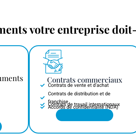
nts votre entreprise doit-e
cuments
Contrats commerciaux
Contrats de vente et d'achat
Contrats de distribution et de
franchise
Contrats de travail internationaux
Accords de confidentialité (NDA)
Demandez un devis