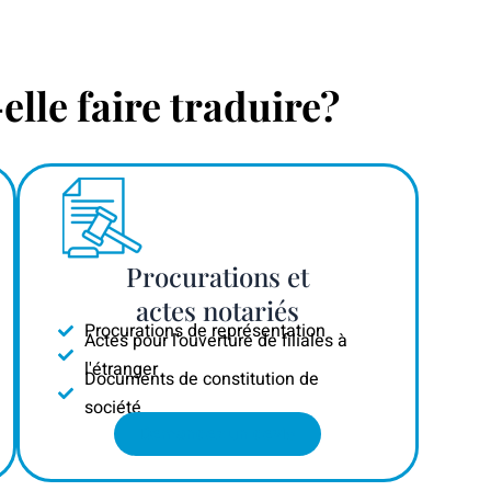
lle faire traduire?
Procurations et
actes notariés
Procurations de représentation
Actes pour l'ouverture de filiales à
l'étranger
Documents de constitution de
société
Demandez un devis