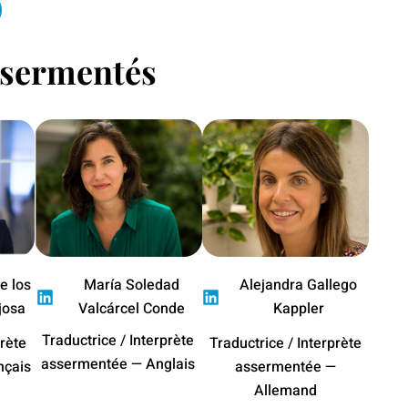
ssermentés
e los
María Soledad
Alejandra Gallego
josa
Valcárcel Conde
Kappler
Traductrice / Interprète
prète
Traductrice / Interprète
assermentée — Anglais
nçais
assermentée —
Allemand