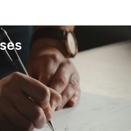
s
Accès
ES
EN
ises