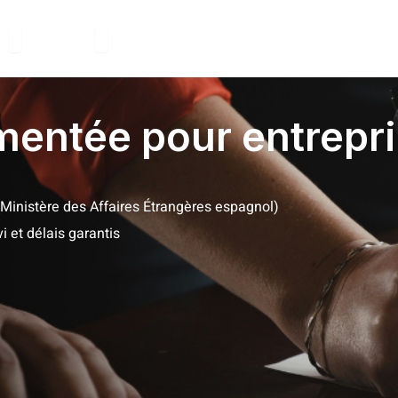
Ouvrir Solutions
Ouvrir Nous
s
Nous
Blog
Devi
mentée pour entrepr
Ministère des Affaires Étrangères espagnol)
i et délais garantis