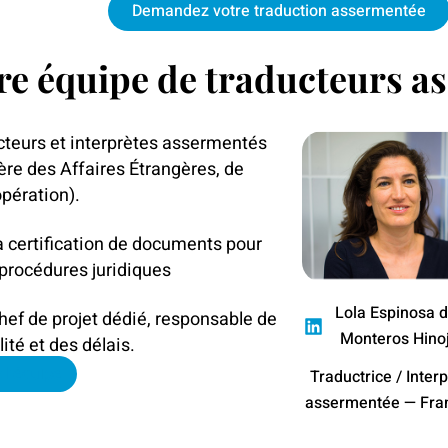
Demandez votre traduction assermentée
re équipe de traducteurs a
cteurs et interprètes assermentés
ère des Affaires Étrangères, de
pération).
la certification de documents pour
 procédures juridiques
Lola Espinosa d
hef de projet dédié, responsable de
Monteros Hino
ité et des délais.
 l'équipe
Traductrice / Inter
assermentée — Fra