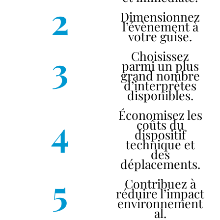
2
Dimensionnez
l’évènement à
votre guise.
3
Choisissez
parmi un plus
grand nombre
d’interprètes
disponibles.
Économisez les
4
coûts du
dispositif
technique et
des
déplacements.
5
Contribuez à
réduire l’impact
environnement
al.