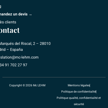
g
andez un devis →
ès clients
ontact
Marqués del Riscal, 2 – 28010
rid – España
nslation@mc-lehm.com
+34 91 702 27 97
Copyright © 2026 Mc LEHM
Mentions légales
Politique de confidentialité
Politique qualité, confidentialité et
sécurité