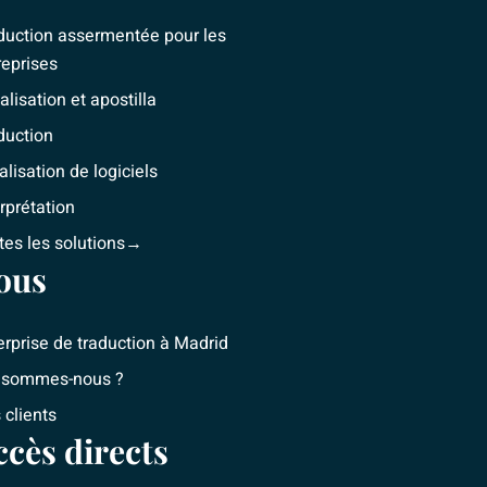
d
g
duction assermentée pour les
i
r
reprises
n
a
alisation et apostilla
m
duction
alisation de logiciels
erprétation
tes les solutions→
ous
erprise de traduction à Madrid
 sommes-nous ?
 clients
ccès directs