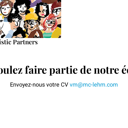
slate in over 150 language
stic Partners
ions. »
ulez faire partie de notre 
Envoyez-nous votre CV
vm@mc-lehm.com