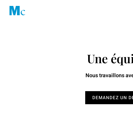
Aller
au
Solution
contenu
Une équi
Nous travaillons ave
DEMANDEZ UN D