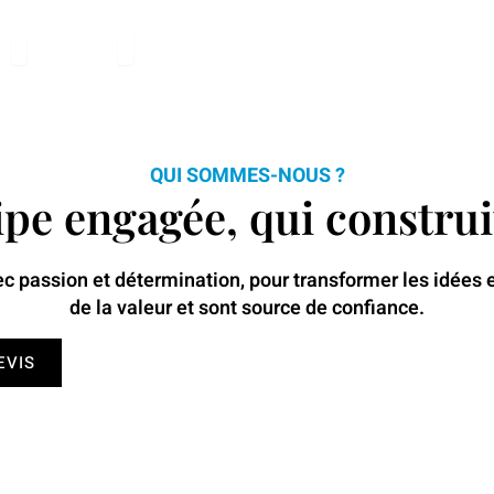
Ouvrir Solutions
Ouvrir Nous
s
Nous
Blog
Devi
QUI SOMMES-NOUS ?
pe engagée, qui construit
c passion et détermination, pour transformer les idées e
de la valeur et sont source de confiance.
EVIS