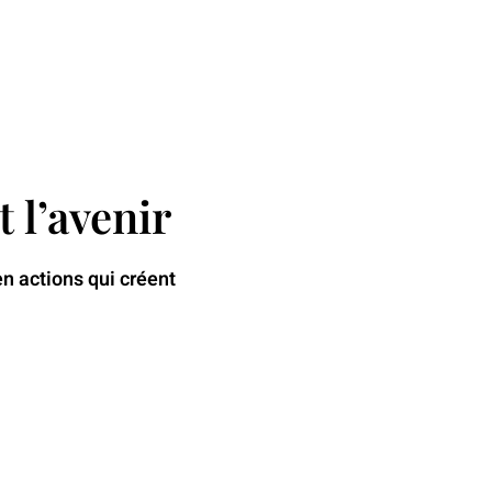
s
Accès
ES
EN
 l’avenir
n actions qui créent