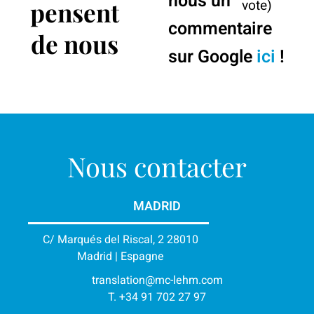
nous un
pensent
vote)
commentaire
de nous
sur Google
ici
!
Nous contacter
MADRID
C/ Marqués del Riscal, 2 28010
Madrid | Espagne
translation@mc-lehm.com
T. +34 91 702 27 97