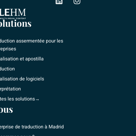
L
I
i
n
n
s
olutions
k
t
e
a
d
g
duction assermentée pour les
i
r
reprises
n
a
alisation et apostilla
m
duction
alisation de logiciels
erprétation
tes les solutions→
ous
erprise de traduction à Madrid