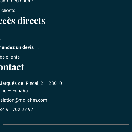
 sommes-nous ?
 clients
ccès directs
g
andez un devis →
ès clients
ontact
Marqués del Riscal, 2 – 28010
rid – España
nslation@mc-lehm.com
+34 91 702 27 97