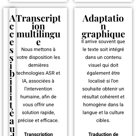
A
Transcript
Adaptatio
c
ion
n
c
multilingu
graphique
e
e
Il arrive souvent que
s
Nous mettons à
le texte soit intégré
s
votre disposition les
dans un contenu
i
dernières
visuel qui doit
b
technologies ASR et
également être
i
IA, associées à
localisé si l’on
l
l’intervention
souhaite obtenir un
i
humaine, afin de
résultat cohérent et
t
vous offrir une
homogène dans la
é
solution rapide,
langue et la culture
a
précise et efficace.
cibles.
u
Transcription
Traduction de