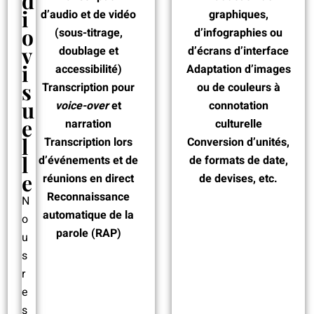
d
i
d’audio et de vidéo
graphiques,
o
(sous-titrage,
d’infographies ou
v
doublage et
d’écrans d’interface
i
accessibilité)
Adaptation d’images
s
Transcription pour
ou de couleurs à
u
voice-over
et
connotation
e
narration
culturelle
l
Transcription lors
C
onversion d’unités,
l
d’événements et de
de formats de date,
e
réunions en direct
de devises, etc.
Reconnaissance
N
automatique de la
o
parole (RAP)
u
s
r
e
s