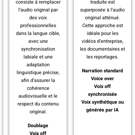
t
consiste à remplacer
traduite est
i
l’audio original par
superposée à l’audio
t
des voix
original atténué.
r
professionnelles
Cette approche est
a
dans la langue cible,
idéale pour les
g
avec une
vidéos d’entreprise,
e
synchronisation
les documentaires et
N
labiale et une
les reportages.
o
adaptation
Narration standard
u
linguistique précise,
Voice over
s
afin d’assurer la
Voix off
t
cohérence
synchronisée
r
audiovisuelle et le
Voix synthétique ou
a
respect du contenu
générée par IA
d
original.
u
Doublage
i
Voix off