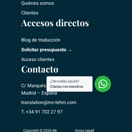
Quiénes somos
Clientes
Accesos directos
Blog de traducción
Solicitar presupuesto →
Acceso clientes
Contacto
¿Necesitas ayuda?
C/ Marqués del Riscal, 2 – 28010
Chatea con nosotros
Madrid – España
translation@mc-lehm.com
T. +34 91 702 27 97
Copyright © 2026 Mc
Aviso Legal