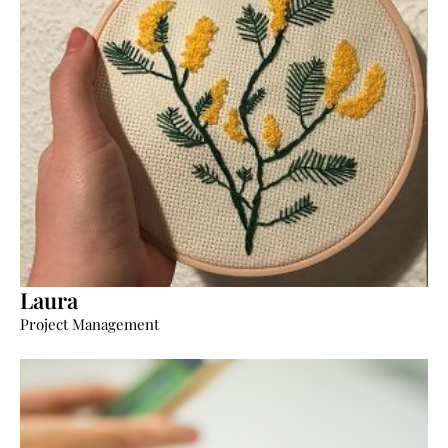
Laura
“No damos puntada sin hilo”.
Project Management