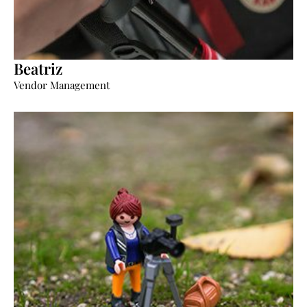
Beatriz
“Seguimos tu proyecto paso a paso”.
Vendor Management