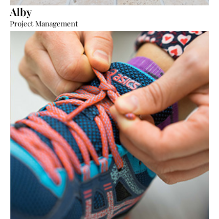
Alby
“Reflejamos fielmente la esencia del original”.
Project Management