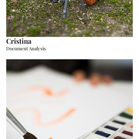
Cristina
“Nos implicamos hasta el final”.
Document Analysis