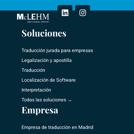
i
n
n
s
k
t
e
a
Soluciones
d
g
i
r
n
a
Traducción jurada para empresas
m
Legalización y apostilla
Traducción
Localización de Software
Interpretación
Todas las soluciones →
Empresa
Empresa de traducción
en Madrid