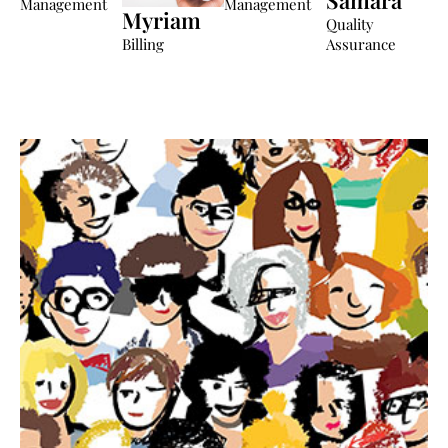
Samara
trabajo”.
clientes”.
Management
Management
Myriam
mundo con Mc
entre
Quality
LEHM”.
culturas”.
Billing
Assurance