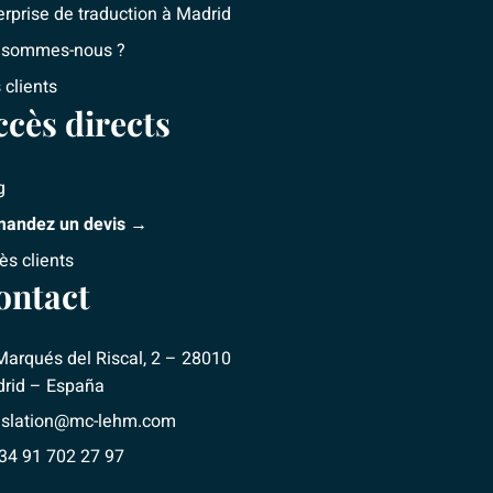
erprise de traduction à Madrid
 sommes-nous ?
 clients
ccès directs
g
andez un devis →
ès clients
ontact
Marqués del Riscal, 2 – 28010
rid – España
nslation@mc-lehm.com
+34 91 702 27 97