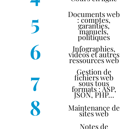
5
Documents web
: comptes,
garanties,
manuels,
politiques
6
Infographies,
vidéos et autres
ressources web
7
Gestion de
fichiers web
sous tous
formats : ASP,
JSON, PHP…
8
Maintenance de
sites web
Notes de