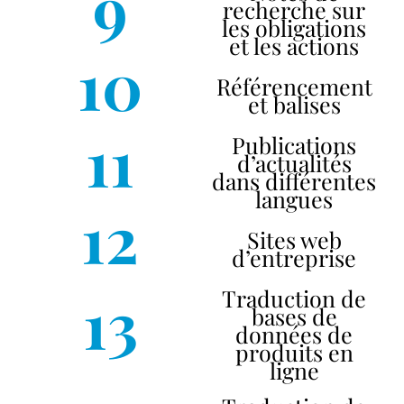
9
recherche sur
les obligations
et les actions
10
Référencement
et balises
11
Publications
d’actualités
dans différentes
langues
12
Sites web
d’entreprise
13
Traduction de
bases de
données de
produits en
ligne