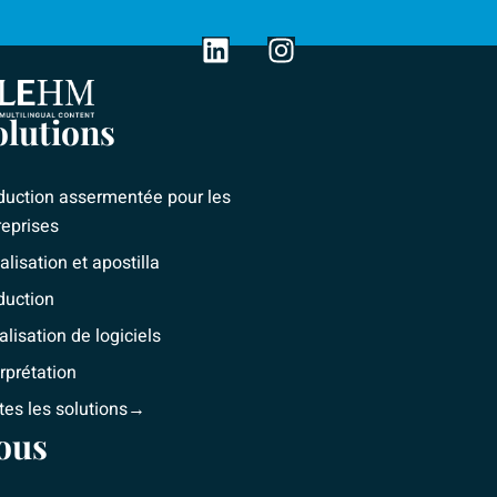
L
I
i
n
n
s
olutions
k
t
e
a
d
g
duction assermentée pour les
i
r
reprises
n
a
alisation et apostilla
m
duction
alisation de logiciels
erprétation
tes les solutions→
ous