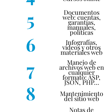
5
Documentos
web: cuentas,
garantías,
manuales,
políticas
6
Infografías,
vídeos y otros
materiales web
7
Manejo de
archivos web en
cualquier
formato: ASP,
JSON, PHP…
8
Mantenimiento
del sitio web
Notas de