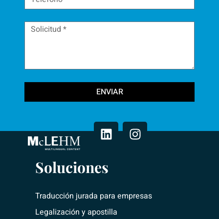
ENVIAR
L
I
i
n
n
s
k
t
e
a
Soluciones
d
g
i
r
n
a
Traducción jurada para empresas
m
Legalización y apostilla