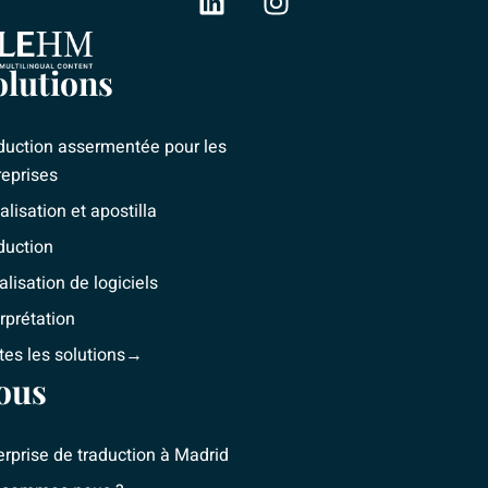
L
I
i
n
n
s
olutions
k
t
e
a
d
g
duction assermentée pour les
i
r
reprises
n
a
alisation et apostilla
m
duction
alisation de logiciels
erprétation
tes les solutions→
ous
erprise de traduction à Madrid