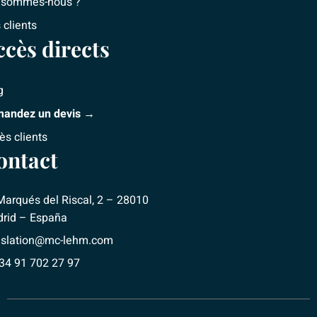
 sommes-nous ?
 clients
ccès directs
g
andez un devis →
ès clients
ontact
Marqués del Riscal, 2 – 28010
rid – España
nslation@mc-lehm.com
+34 91 702 27 97