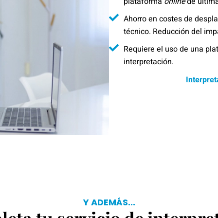
plataforma
online
de últim
Ahorro en costes de despl
técnico. Reducción del im
Requiere el uso de una pl
interpretación.
Interpre
Y ADEMÁS...