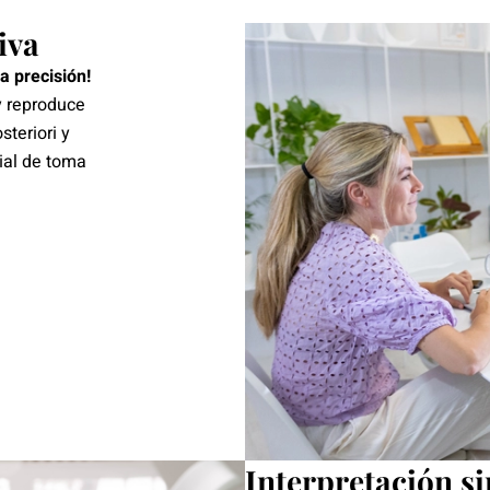
iva
a precisión!
 y reproduce
steriori y
cial de toma
Interpretación s