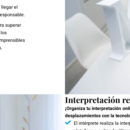
llegar el
responsable.
ra superar
 los
mprensibles
s.
Interpretación r
¡Organiza tu interpretación
onl
desplazamientos con la tecnol
El intérprete realiza la inte