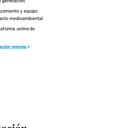
a generación.
azamiento y equipo
pacto medioambiental.
ataforma
online
de
tación remota