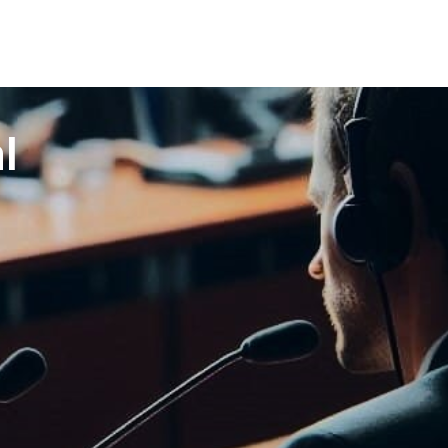
Accede
EN
FR
l