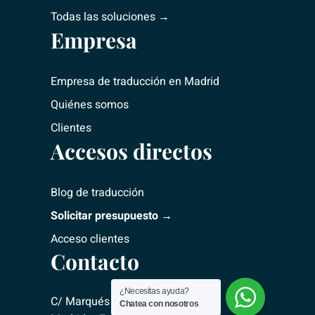
Todas las soluciones →
Empresa
Empresa de traducción
en Madrid
Quiénes somos
Clientes
Accesos directos
Blog de traducción
Solicitar presupuesto →
Acceso clientes
Contacto
¿Necesitas ayuda?
C/ Marqués del Riscal, 2 – 28010
Chatea con nosotros