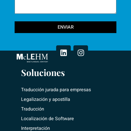
ENVIAR
L
I
i
n
n
s
k
t
e
a
Soluciones
d
g
i
r
n
a
Traducción jurada para empresas
m
Legalización y apostilla
Traducción
Localización de Software
Interpretación