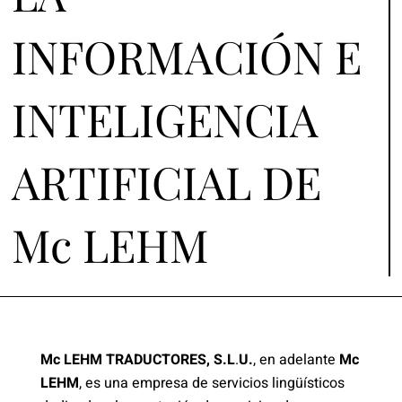
INFORMACIÓN E
INTELIGENCIA
ARTIFICIAL DE
Mc LEHM
Mc LEHM TRADUCTORES, S.L
.
U.
, en adelante
Mc
LEHM
, es una empresa de servicios lingüísticos