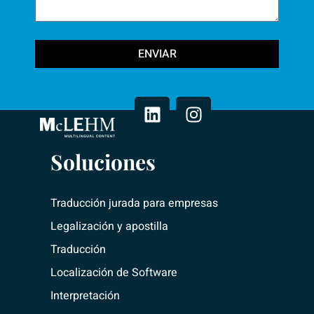
ENVIAR
L
I
i
n
n
s
k
t
e
a
Soluciones
d
g
i
r
n
a
Traducción jurada para empresas
m
Legalización y apostilla
Traducción
Localización de Software
Interpretación