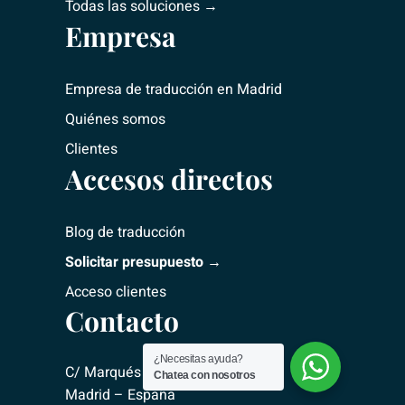
Todas las soluciones →
Empresa
Empresa de traducción
en Madrid
Quiénes somos
Clientes
Accesos directos
Blog de traducción
Solicitar presupuesto →
Acceso clientes
Contacto
¿Necesitas ayuda?
C/ Marqués del Riscal, 2 – 28010
Chatea con nosotros
Madrid – España