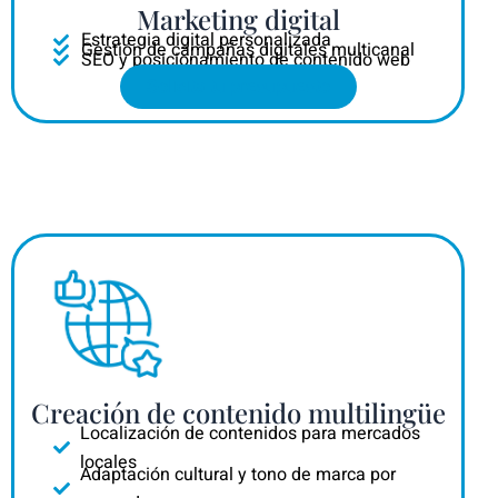
Marketing digital
Estrategia digital personalizada
Gestión de campañas digitales multicanal
SEO y posicionamiento de contenido web
Solicita tu presupuesto
Creación de contenido multilingüe
Localización de contenidos para mercados
locales
Adaptación cultural y tono de marca por