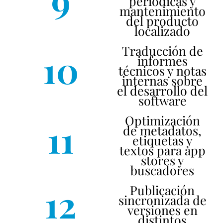
9
periódicas y
mantenimiento
del producto
localizado
Traducción de
10
informes
técnicos y notas
internas sobre
el desarrollo del
software
Optimización
11
de metadatos,
etiquetas y
textos para app
stores y
buscadores
12
Publicación
sincronizada de
versiones en
distintos