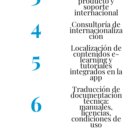
producto y
soporte
internacional
4
Consultoría de
internacionaliza
ción
Localización de
5
contenidos e-
learning y
tutoriales
integrados en la
app
Traducción de
6
documentación
técnica:
manuales,
licencias,
condiciones de
uso