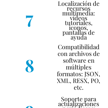
Localización de
recursos
7
multimedia:
vídeos
tutoriales,
iconos,
pantallas de
ayuda
Compatibilidad
con archivos de
8
software en
múltiples
formatos: JSON,
XML, RESX, PO,
etc.
Soporte para
actualizaciones