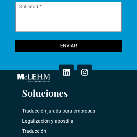
ENVIAR
L
I
i
n
n
s
k
t
e
a
Soluciones
d
g
i
r
n
a
Traducción jurada para empresas
m
Legalización y apostilla
Traducción