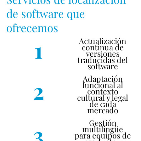
de software que
ofrecemos
1
Actualización
continua de
versiones
traducidas del
software
Adaptación
2
funcional al
contexto
cultural y legal
de cada
mercado
Gestión
3
multilingüe
para equipos de