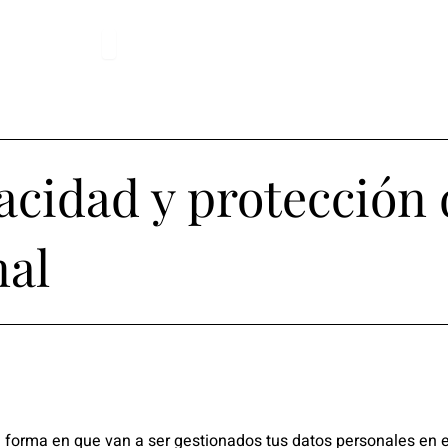
r Soluciones
Abrir Nosotros
Nosotros
Blog
Presupuesto
vacidad y protección
nal
la forma en que van a ser gestionados tus datos personales en 