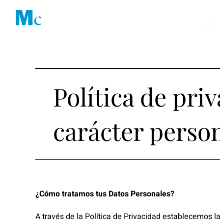
Ir
Abri
al
Soluciones
contenido
Política de pri
carácter perso
¿Cómo tratamos tus Datos Personales?
A través de la Política de Privacidad establecemos 