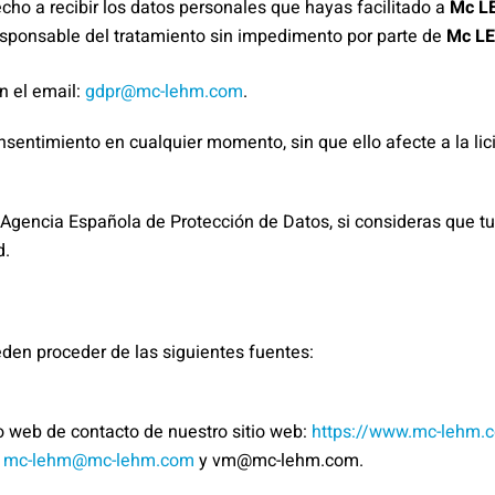
echo a recibir los datos personales que hayas facilitado a
Mc L
 responsable del tratamiento sin impedimento por parte de
Mc L
n el email:
gdpr@mc-lehm.com
.
nsentimiento en cualquier momento, sin que ello afecte a la li
 Agencia Española de Protección de Datos, si consideras que t
d.
den proceder de las siguientes fuentes:
o web de contacto de nuestro sitio web:
https://www.mc-lehm.
s
mc-lehm@mc-lehm.com
y vm@mc-lehm.com.