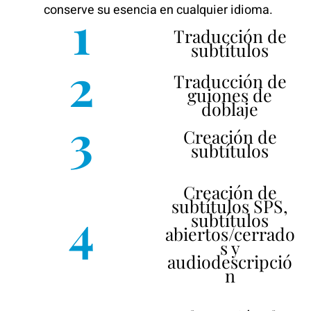
conserve su esencia en cualquier idioma.
1
Traducción de
subtítulos
2
Traducción de
guiones de
doblaje
3
Creación de
subtítulos
Creación de
subtítulos SPS,
4
subtítulos
abiertos/cerrado
s y
audiodescripció
n