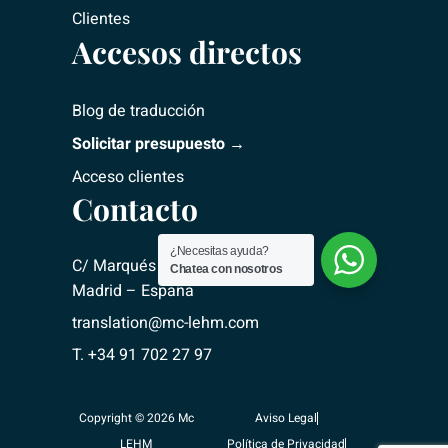
Clientes
Accesos directos
Blog de traducción
Solicitar presupuesto →
Acceso clientes
Contacto
¿Necesitas ayuda?
C/ Marqués del Riscal, 2 – 28010
Chatea con nosotros
Madrid – España
translation@mc-lehm.com
T. +34 91 702 27 97
Copyright © 2026 Mc
Aviso Legal
LEHM
Política de Privacidad