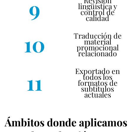
9
Revisión
lingüística y
control de
calidad
10
Traducción de
material
promocional
relacionado
Exportado en
11
todos los
formatos de
subtítulos
actuales
Ámbitos donde aplicamos