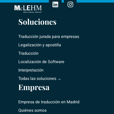
n
s
k
t
e
a
Soluciones
d
g
i
r
n
a
Traducción jurada para empresas
m
Legalización y apostilla
Traducción
Localización de Software
Interpretación
Todas las soluciones →
Empresa
Empresa de traducción
en Madrid
Quiénes somos