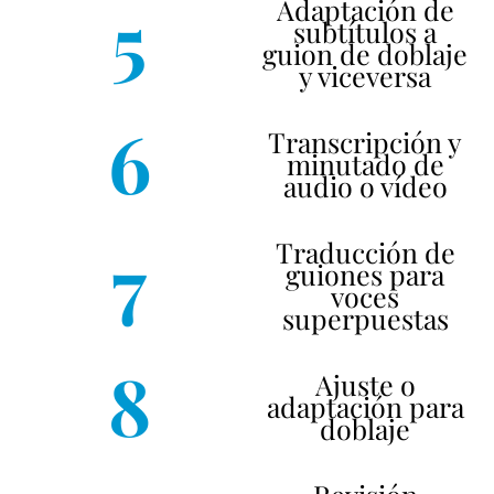
5
Adaptación de
subtítulos a
guion de doblaje
y viceversa
6
Transcripción y
minutado de
audio o vídeo
7
Traducción de
guiones para
voces
superpuestas
8
Ajuste o
adaptación para
doblaje