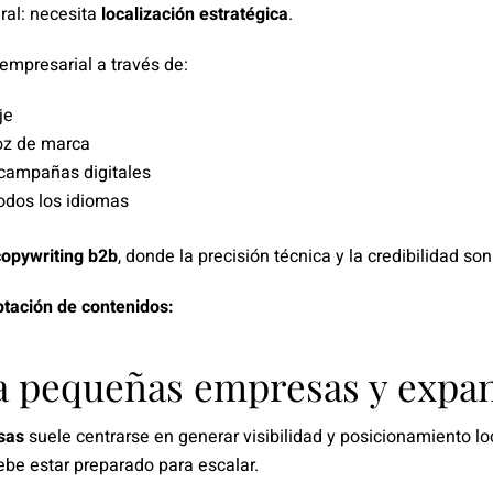
ral: necesita
localización estratégica
.
empresarial a través de:
je
oz de marca
 campañas digitales
odos los idiomas
copywriting
b2b
, donde la precisión técnica y la credibilidad s
ación de contenidos:
a pequeñas empresas y expan
sas
suele centrarse en generar visibilidad y posicionamiento loca
be estar preparado para escalar.