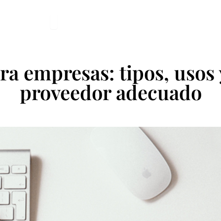
r Soluciones
Abrir Nosotros
Nosotros
Blog
Presupuesto
a empresas: tipos, usos 
proveedor adecuado