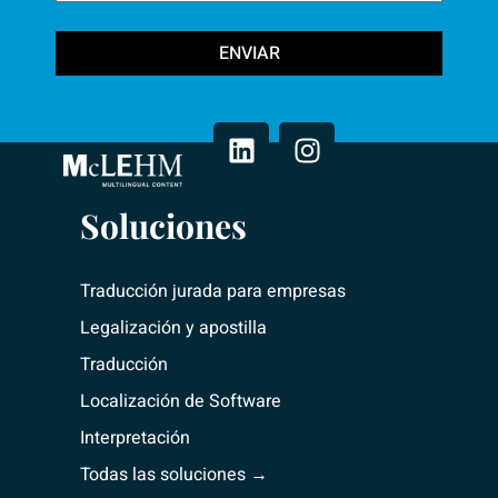
ENVIAR
L
I
i
n
n
s
k
t
e
a
Soluciones
d
g
i
r
n
a
Traducción jurada para empresas
m
Legalización y apostilla
Traducción
Localización de Software
Interpretación
Todas las soluciones →