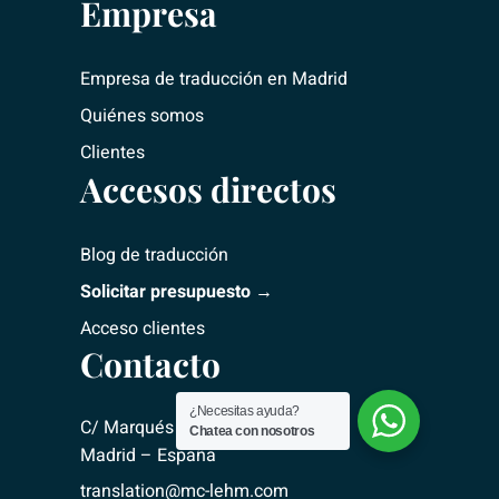
Empresa
Empresa de traducción
en Madrid
Quiénes somos
Clientes
Accesos directos
Blog de traducción
Solicitar presupuesto →
Acceso clientes
Contacto
¿Necesitas ayuda?
C/ Marqués del Riscal, 2 – 28010
Chatea con nosotros
Madrid – España
translation@mc-lehm.com