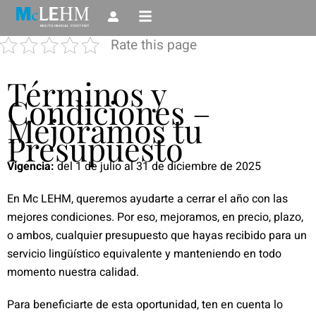
Ir
al
Rate this page
contenido
Términos y
Condiciones –
Mejoramos tu
Presupuesto
Vigencia:
del 1 de julio al 31 de diciembre de 2025
En Mc LEHM, queremos ayudarte a cerrar el año con las
mejores condiciones. Por eso, mejoramos, en precio, plazo,
o ambos, cualquier presupuesto que hayas recibido para un
servicio lingüístico equivalente y manteniendo en todo
momento nuestra calidad.
Para beneficiarte de esta oportunidad, ten en cuenta lo