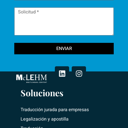
ENVIAR
L
I
i
n
n
s
k
t
e
a
Soluciones
d
g
i
r
n
a
Traducción jurada para empresas
m
Legalización y apostilla